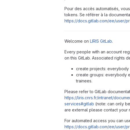
Pour des accès automatisés, vous 
tokens. Se référer à la documentat
https://docs.gitlab.com/ee/user/p
Welcome on
LIRIS
GitLab
.
Every people with an account regi
on this GitLab. Associated rights 
create projects: everybody
create groups: everybody e
trainees.
Please refer to GitLab documentat
https://liris.cnrs.fr/intranet/docu
services#gitlab
(note: can only be
are external please contact your r
For automated access you can us
https://docs.gitlab.com/ee/user/p