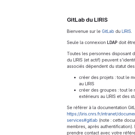
GitLab du LIRIS
Bienvenue sur le
GitLab
du
LIRIS
.
Seule la connexion
LDAP
doit être
Toutes les personnes disposant d
du LIRIS (et actif) peuvent s'identi
associés dépendent du statut des
créer des projets : tout le 
au LIRIS
créer des groupes : tout le
extérieurs au LIRIS et des st
Se référer à la documentation GitLa
https://liris.cnrs.fr/intranet/docu
services#gitlab
(note : cette docu
membres, après authentification). 
prendre contact avec votre référen