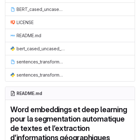
BERT_cased_uncased_Fine_Tuning_Sentence_Classification_Geo_22_06.ipynb
LICENSE
README.md
bert_cased_uncased_fine_tuning_sentence_classification_geo_22_06.py
sentences_transformers_fin_23_06_fin.ipynb
sentences_transformers_fin_23_06_fin.py
README.md
Word embeddings et deep learning
pour la segmentation automatique
de textes et l’extraction
d’informations géographiques