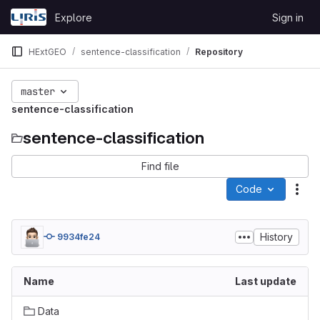
Skip to content
Explore
Sign in
GitLab
HExtGEO
sentence-classification
Repository
master
sentence-classification
sentence-classification
Find file
Code
Act
History
9934fe24
Name
Last update
Data