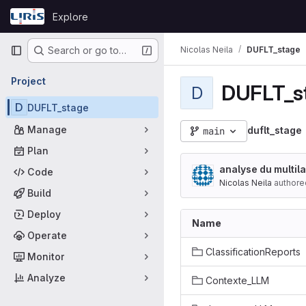
Skip to content
Explore
GitLab
Primary navigation
Nicolas Neila
DUFLT_stage
Search or go to…
Project
DUFLT_s
D
D
DUFLT_stage
Manage
duflt_stage
main
Plan
analyse du multil
Code
Nicolas Neila
authore
Build
Deploy
Name
Operate
ClassificationReports
Monitor
Analyze
Contexte_LLM