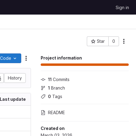
Sign in
Star
0
More
Project ID: 2229
Project information
Code
Actions
History
11
 Commits
1
 Branch
0
 Tags
Last update
README
Created on
March 03, 2026