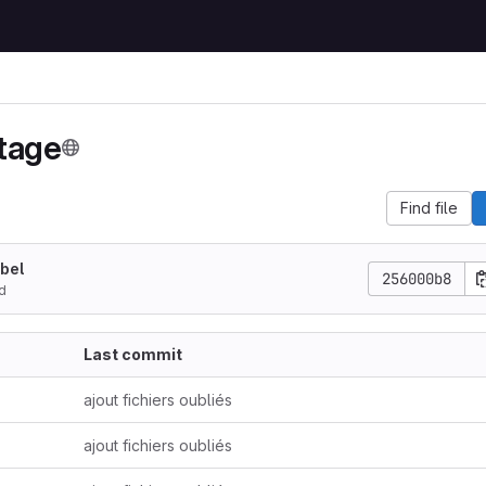
tage
Find file
abel
256000b8
d
Last commit
ajout fichiers oubliés
ajout fichiers oubliés