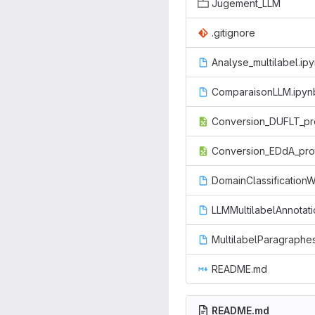
Jugement_LLM
.gitignore
Analyse_multilabel.ip
ComparaisonLLM.ipyn
MultilabelParagraphe
README.md
README.md