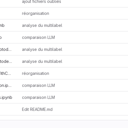
ajout fichiers oubliés
réorganisation
ynb
analyse du multilabel
b
comparaison LLM
Conversion_DUFLT_protodesignants_MacroDomaines.xlsx
analyse du multilabel
Conversion_EDdA_protodesignants_MacroDomaines.xlsx
analyse du multilabel
DomainClassificationWithConfidence.ipynb
réorganisation
LLMMultilabelAnnotation.ipynb
comparaison LLM
s.ipynb
comparaison LLM
Edit README.md