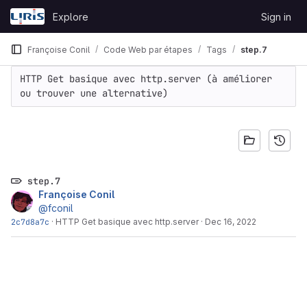
Skip to content
Explore
Sign in
GitLab
Françoise Conil
Code Web par étapes
Tags
step.7
HTTP Get basique avec http.server (à améliorer 
ou trouver une alternative)
step.7
Françoise Conil
@fconil
2c7d8a7c
·
HTTP Get basique avec http.server
·
Dec 16, 2022